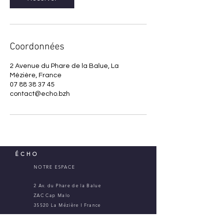
Coordonnées
2 Avenue du Phare de la Balue, La
Mézière, France
07 88 38 37 45
contact@echo.bzh
É
CHO
NOTRE ESPACE
2 Av. du Phare de la Balue
ZAC Cap Malo
35520 La Mézière I France