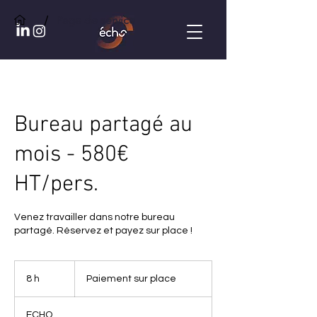
/
Page de service
Bureau partagé au
mois - 580€
HT/pers.
Venez travailler dans notre bureau
partagé. Réservez et payez sur place !
Paiement
sur
8 h
8
Paiement sur place
place
h
ECHO